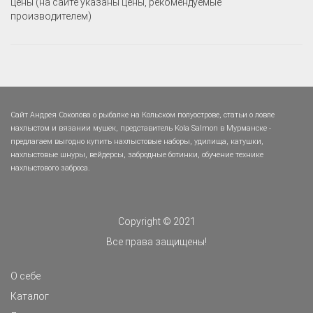
цены (на сайте указаны цены, рекомендуемые
производителем)
Сайт Андрея Соколова о рыбалке на Кольском полуострове, статьи о ловле
нахлыстом и вязании мушек, представитель Kola Salmon в Мурманске -
предлагаем выгодно купить нахлыстовые наборы, удилища, катушки,
нахлыстовые шнуры, вейдерсы, забродные ботинки, обучение технике
нахлыстового заброса.
Copyright © 2021
Все права защищены!
О себе
Каталог