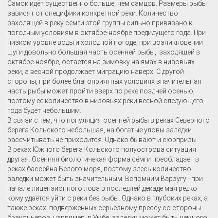
Самок идёт существенно больше, чем самцов. Размеры рыбы
зависят от специфики конкретной реки. Количество
заходящей в реку сёмги этой группы сильно привязано к
погодным условиям в октябре-ноябре предидущего года. При
низком уровне воды и холодной погоде, при возникновении
шуги довольно большая часть осенней рыбы, заходящей в
октябре-ноябре, остаётся на зимовку на ямах в низовьях
реки, а весной продолжает миграцию наверх. С другой
стороны, при более благоприятных условиях значительная
часть рыбы может пройти вверх по реке поздней осенью,
поэтому её количество в низовьях реки весной следующего
года будет небольшим.
В связи с тем, что популяция осенней рыбы в реках Северного
берега Кольского небольшая, на богатые уловы залёдки
рассчитывать не приходится. Однако бывают и сюрпризы...
В реках Южного берега Кольского полуострова ситуация
другая. Осенняя биологичекая форма сёмги преобладает в
реках бассейна Белого моря, поэтому здесь количество
залёдки может быть значительным. Вспомним Варзугу - при
начале лицензионного лова в последней декаде мая редко
кому удаётся уйти с реки без рыбы. Однако в глубоких реках, а
также реках, подверженных серьёзному прессу со стороны
браконьеров, например, в Умбе, залёдки может быть немного.