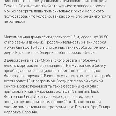
численность лосося уральских и тиманских притоков реки
Печоры. Об относительной стабильности запасов лосося
можно говорить лишь применительно к рекам Кольского
полуострова, и то условно, так как во многих реках его почти
не осталось.
Максимальная длина сёмги достигает 1,5 м, масса - до 39-50
кг (по разным данным). Продолжительность жизни лосося
может быть до 10-13 лет, но сейчас такие особи встречаются
редко. В уловах преобладают рыбы в возрасте 5-6 лет.
В целом сёмга из рек Мурманского берега и побережья
Белого моря заметно различается. На Мурманском берегу
преобладает весенняя (яровая) сёмга, которая нередко
бывает очень крупной. В июне здесь часто встречаются рыбы
весом более 10 килограммов. Среди рек с самой крупной
семгой можно перечислить такие бассейны как Кола с
притоками Кица и Медвежья, Большая Западная Лица,
Восточная Лица, Йоканьга. Ежегодно на этих реках
попадаются лососи весом свыше 20 кг. Также славятся
своими замечательными трофеями реки Печенга , Ура, Рында,
Харловка, Варзина.