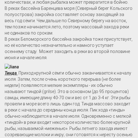
количествах, и любая рыбалка может превратится в бойню.
В реках бассейна Баренцева моря (Северный берег Кольского
полуострова) закройка составляет основу заходящей за
весь год сёмги. Чем дальше по Северному берегу на восток,
тем позже начинается лето, поэтому массовый заход в реки
не одинаков по срокам.
В реках Беломорского бассейна закройка тоже присутствует,
но её количество незначительно и намного уступает
осеннему стаду. Может заходить в реки во второй половине
июня и начале июля.
Тинда
.
Приход крупной сёмги обычно заканчивается к началу
июля. Затем, после очень короткого перерыва (не более
недели) появляются мелкие экземпляры - их обычно
называют тиндой (grilse). Это в основном (до 95 процентов)
самцы, имеющие длину 40-70 см и вес от 1 до 3-4 кг. Эти рыбы
провели в море всего лишь один год. Тинда массово заходит
в реки с начала до середины-конца июля. Пик хода «тинды»
обычно наблюдается в начале июля. Одновременно с мелкой
«тиндой» в реки входит некоторое количество более крупной
рыбы, называемой «меженью». Рыбы летнего захода имеют
созревающие молоки и икру; они готовятся к нересту осенью