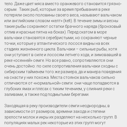
тело. Даже цвет мяса вместо оранжевого становится грязно-
серым. Таких рыб, которые за время пребывания в реке
потеряли около половины своего веса, называют вальчаком
или английским словом «келт» (kelt). В течение зимы и весны
такие рыбы сохраняют остатки брачного наряда (бронзовый
отлив и красные пятна на боках). Перед скатом в море
вальчаки становятся серебристыми, но сохраняют черные
точки, которые у атлантического лосося видны на всех
стадиях жизненного цикла. Вальчаки – сильные рыбы, хотя
они уступают в силе и лососям летнего хода, и зимовавшей в
реке «осенней» семге. Но все равно, сопротивляются они
очень достойно: по силе сопротивления вальчаки сходны с
сибирским тайменем того же размера, да и манера поведения
на снасти у них похожа. Места стоянок вальчаков сильно
отличаются от «нормальной» семги: они чаще попадаются в
глубоких ямах и плёсах с тихим течением, у слияния реки с
заливами, а также под подмытыми берегами.
Заходящая в реку производители сёмги неоднородны; в
зависимости от размеров, времени захода и степени
зрелости молок и икры их разделяют на несколько групп. В
популяциях малых рек некоторые из этих групп могут