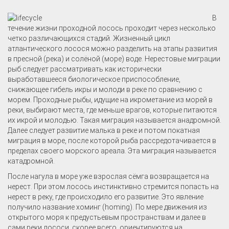
В
течение жизни проходной лосось проходит через несколько
четко различающихся стадий. Жизненный цикл
атлантического лосося можно разделить на этапы развития
в пресной (река) и солёной (море) воде. Нерестовые миграции
рыб следует рассматривать как исторически
выработавшееся биологическое приспособление,
снижающее гибель икры и молоди в реке по сравнению с
морем. Проходные рыбы, идущие на икрометание из морей в
реки, выбирают места, где меньше врагов, которые питаются
их икрой и молодью. Такая миграция называется анадромной.
Далее следует развитие малька в реке и потом покатная
миграция в море, после которой рыба рассредотачивается в
пределах своего морского ареала. Эта миграция называется
катадромной.
После нагула в море уже взрослая сёмга возвращается на
нерест. При этом лосось инстинктивно стремится попасть на
нерест в реку, где происходило его развитие. Это явление
получило название хоминг (homing). По мере движения из
открытого моря к предустьевым пространствам и далее в
сами реки лососи, скорее всего, ориентируются на