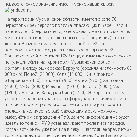
первостепенное значение имеет именно характер рек.
На территории Мурманской области имеется около 70
нерестовых рек первого порядка, впадающих в Баренцево и
Белое моря. Следовательно, здесь размножается по меньшей
мере такое количество локальных стад (популяций) этого
лосося. Во многих из крупных речных бассейнах
воспроизводятся не одно, а несколько стад лососей.
Согласно одной из оценок 1998 года, самые многочисленные
популяции сёмги на территории Мурманской области
обитали в следующих реках: Варзуга (средняя численность 60
000 рыб), Поной (24 000), Кола (11 000), Кица (приток
р.Варзина - 6 400), Тулома (5 900), Рында (2700), Харловка
(4500), Умба (3000), Иоканьга (2400), Печенга (2000), Ура
(1800) и Большая Западная Лица (1700). Эти данные весьма
условны и рассчитываются по формулам в зависимости от
плотности молоди сёмги на нерестилищах, в реальности
отследить количество рыб, заходящих в реку можно на
рыбоучётном заграждении РУЗ, да и то информация не будет
идеально точной, РУЗ устанавливают после пика паводка,
когда часть рыбы уже прошла в реку. В настоящее время РУЗы
устанавливаются в летний период на реках Кола, Варзуга. О