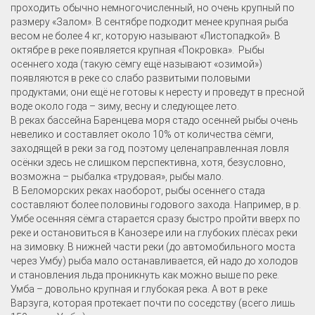
проходить обычно немногочисленный, но очень крупный по
размеру «Залом». В сентябре подходит менее крупная рыба
весом не более 4 кг, которую называют «Листопадкой». В
октябре в реке появляется крупная «Покровка». Рыбы
осеннего хода (такую сёмгу ещё называют «озимой»)
появляются в реке со слабо развитыми половыми
продуктами; они ещё не готовы к нересту и проведут в пресной
воде около года – зиму, весну и следующее лето.
В реках бассейна Баренцева моря стадо осенней рыбы очень
невелико и составляет около 10% от количества сёмги,
заходящей в реки за год, поэтому целенаправленная ловля
осёнки здесь не слишком перспективна, хотя, безусловно,
возможна – рыбалка «трудовая», рыбы мало.
В Беломорских реках наоборот, рыбы осеннего стада
составляют более половины годового захода. Например, в р.
Умбе осенняя сёмга старается сразу быстро пройти вверх по
реке и остановиться в Канозере или на глубоких плёсах реки
на зимовку. В нижней части реки (до автомобильного моста
через Умбу) рыба мало останавливается, ей надо до холодов
и становления льда проникнуть как можно выше по реке.
Умба – довольно крупная и глубокая река. А вот в реке
Варзуга, которая протекает почти по соседству (всего лишь