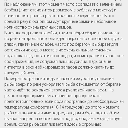
По наблюдениям, этот момент часто совпадает с зеленением
берёзы (лист становится размером с рублёвую монетку) и
начинается в разных реках в начале-середине июня. В это
время в реку в основном идут крупные самки и небольшое
количество очень крупных самцов.
В начале хода как закройки, так и залёдки её движение вверх
по реке неторопливое, она идёт вверх не по основной струе, а
рядом, где течение слабее, часто под берегом, выбирает для
остановки на отдых места с не очень сильным течением –
вода пока ещё достаточно холодна, и сёмга рассчитывает все
свои движения, не допуская лишних усилий. Ведь она не
питается в реке и её жировых запасов должно хватить до
следующей весны.
По мере прогревания воды и падения её уровня движение
рыбы вверх по реке ускоряется, рыба отжимается от берега и
часто идёт по основной струе в русловой части реки. На
реках с водопадами сёмга начинает преодолевать
препятствия только, если вода прогрелась до необходимой ей
температуры комфорта (+10-14 градусов), до этого момента
рыба остановится в яме под водопадом и будет ждать. Этим
вызван запрет на ловлю сёмги под водопадами – существует
время, когда рыба скапливается здесь в огромных