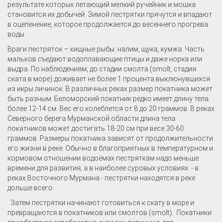
результате которых летающий мелкий ручейник и мошка
становится их добычей. Зимой пестрятки прячутся и впадают
в оцепенение, которое продолжается до весеннего прогрева
воды.
Враги пестряток – хищные рыбы: налим, щука, кумжа. Часть
мальков съедают водоплавающие птицы и даже норка или
выдра. По наблюдениям, до стадии смолта (smolt, стадия
ската в море) доживает не более 1 процента выклюнувшихся
из икры личинок. В различных реках размер покатника может
быть разным. Беломорский покатник редко имеет длину тела
более 12-14 см. Вес его колеблется от 8 до 20 граммов. В реках
Северного берега Мурманской области длина тела
покатников может достигать 18-20 см при весе 30-60
граммов. Размеры покатника зависят от продолжительности
его жизни в реке. Обычно в благоприятных в температурном и
кормовом отношении водоёмах пестряткам надо меньше
времени для развития, а в наиболее суровых условиях - в
реках Восточного Мурмана - пестрятки находятся в реке
дольше всего.
Затем пестрятки начинают готовиться к скату в море и
превращаются в покатников или смолтов (smolt). Покатники