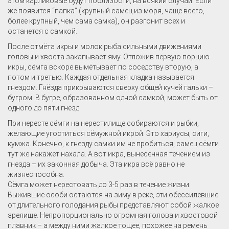
этом карликовые будут поблизости, на всякий случай. Если
же появится “папка” (крупный самец из моря, чаще всего,
более крупный, чем сама самка), он разгонит всех и
останется с самкой.
После отмёта икры и молок рыба сильными движениями
головы и хвоста закапывает яму. Отложив первую порцию
икры, сёмга вскоре вымётывает по соседству вторую, а
потом и третью. Каждая отдельная кладка называется
гнездом. Гнёзда прикрываются сверху общей кучей гальки –
бугром. В бугре, образованном одной самкой, может быть от
одного до пяти гнёзд.
При нересте сёмги на нерестилище собираются и рыбки,
желающие угоститься сёмужной икрой. Это хариусы, сиги,
кумжа. Конечно, к гнезду самки им не пробиться, самец сёмги
тут же накажет нахала. А вот икра, вынесенная течением из
гнезда – их законная добыча. Эта икра всё равно не
жизнеспособна.
Сёмга может нерестовать до 3-5 раз в течение жизни.
Выжившие особи остаются на зиму в реке, эти обессилевшие
от длительного голодания рыбы представляют собой жалкое
зрелище. Непропорционально огромная голова и хвостовой
плавник – а между ними жалкое тощее, похожее на ремень