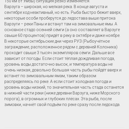
150 км от Умбы) ситуация резко изменяется.
Варзуга – широкая, но мелкая река. В конце августа и
сентябре ход неактивный, но есть. Рыба быстро бежит вверх,
некоторые особи проберутся до ледостава выше притока
Варзуги – реки Паны и встанут там на зимовальные ямы. А
основное стадо осенней сёмги (а оно составляет в Варзуге
свыше 60 процентов) придёт в реку в октябре и даже ноябре.
В некоторые октябрьские дни через РУЗ (Рыбоучётное
заграждение, расположенное рядом с деревней Колониха)
проходит свыше 3 тысяч экземпляров сёмги. Дальше всё
зависит от погоды. Если стоит тёплая дождливая погода,
уровень воды достаточно высок, и температура воды не
очень низкая, довольно большая часть рыбы пойдёт вверх и
встанет по зимовальным ямам, таким образом
распределяясь по реке. А если стоит холодная погода и
уровень воды низкий, то значительная часть стада останется
в нижней части реки (ниже деревни Варзуга, ниже Морского
порога), в огромных и глубоких плёсах. Эта рыба, после
зимовки, начнёт свой подъём по реке сразу после ледохода.