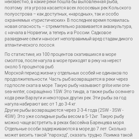
неизвестно, в какие реки пошла бы выловленная рыба,
поэтому эта угроза касается всех лососевых рек Кольского
полуострова – как доступных, «народных», так и особо
охраняемых «туристических». В последнее время появилась
новая опасность – стремительно развивается аквакультура,
с начала в Норвегии, а теперь и в России. Садковое
разведение сёмги наносит непоправимый вред стадам дикого
атлантического лосося.
По статистике, из 100 процентов скатившихся в море
смолтов, после нагула в море приходят в реку на нерест
около 5 процентов рыб.
Морской период жизни у отдельных особей не одинаков по
продолжительности. Часть рыб возвращается в реки через
год после ската в море. Такую рыбу называют grilse или one-
sea-winter, сокращённо 1SW. Это тинда, а также рыбы осеннего
хода реки Варзуги и некоторых других рек. Эти рыбы за год
нагула набирают вес от 1 до 3-4 кг.
Другие рыбы возвращаются через 2-3-4 года (2SW - 3SW -
4SW). Это уже солидные рыбы весом в 5-12кг. Такую рыбу
можно чаще встретить в реках бассейна Баренцева моря.
Отдельные особи задерживаются в море до 7 лет. Сколько
может весить такой “пароход”, сказать трудно. Поимка такой