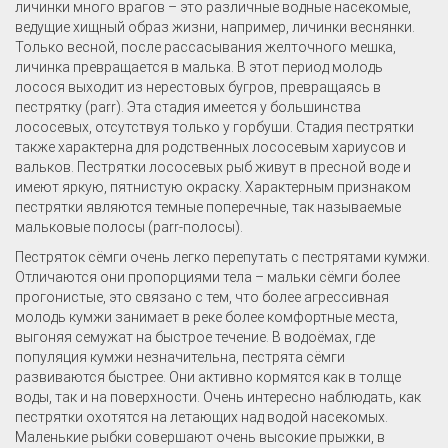
личинки много врагов – это различные водные насекомые,
ведущие хищный образ жизни, например, личинки веснянки.
Только весной, после рассасывания желточного мешка,
личинка превращается в малька. В этот период молодь
лосося выходит из нерестовых бугров, превращаясь в
пестрятку (parr). Эта стадия имеется у большинства
лососевых, отсутствуя только у горбуши. Стадия пестрятки
также характерна для родственных лососевым хариусов и
вальков. Пестрятки лососевых рыб живут в пресной воде и
имеют яркую, пятнистую окраску. Характерным признаком
пестрятки являются темные поперечные, так называемые
мальковые полосы (parr-полосы).
Пестряток сёмги очень легко перепутать с пестрятами кумжи.
Отличаются они пропорциями тела – мальки сёмги более
прогонистые, это связано с тем, что более агрессивная
молодь кумжи занимает в реке более комфортные места,
выгоняя семужат на быстрое течение. В водоёмах, где
популяция кумжи незначительна, пестрята сёмги
развиваются быстрее. Они активно кормятся как в толще
воды, так и на поверхности. Очень интересно наблюдать, как
пестрятки охотятся на летающих над водой насекомых.
Маленькие рыбки совершают очень высокие прыжки, в