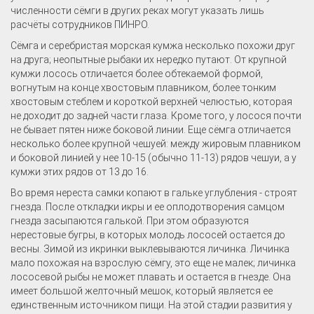
численности сёмги в других реках могут указать лишь
расчёты сотрудников ПИНРО.
Сёмга и серебристая морская кумжа несколько похожи друг
на друга; неопытные рыбаки их нередко путают. От крупной
кумжи лосось отличается более обтекаемой формой,
вогнутым на конце хвостовым плавником, более тонким
хвостовым стеблем и короткой верхней челюстью, которая
не доходит до задней части глаза. Кроме того, у лосося почти
не бывает пятен ниже боковой линии. Еще сёмга отличается
несколько более крупной чешуей: между жировым плавником
и боковой линией у нее 10-15 (обычно 11-13) рядов чешуи, а у
кумжи этих рядов от 13 до 16.
Во время нереста самки копают в гальке углубления - строят
гнезда. После откладки икры и ее оплодотворения самцом
гнезда засыпаются галькой. При этом образуются
нерестовые бугры, в которых молодь лососей остается до
весны. Зимой из икринки выклевываются личинка. Личинка
мало похожая на взрослую сёмгу, это еще не малек; личинка
лососевой рыбы не может плавать и остается в гнезде. Она
имеет большой желточный мешок, который является ее
единственным источником пищи. На этой стадии развития у