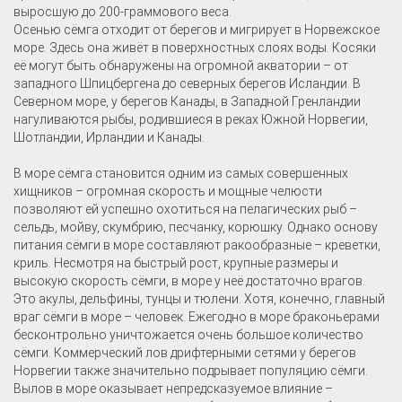
выросшую до 200-граммового веса.
Осенью сёмга отходит от берегов и мигрирует в Норвежское
море. Здесь она живёт в поверхностных слоях воды. Косяки
её могут быть обнаружены на огромной акватории – от
западного Шпицбергена до северных берегов Исландии. В
Северном море, у берегов Канады, в Западной Гренландии
нагуливаются рыбы, родившиеся в реках Южной Норвегии,
Шотландии, Ирландии и Канады.
В море сёмга становится одним из самых совершенных
хищников – огромная скорость и мощные челюсти
позволяют ей успешно охотиться на пелагических рыб –
сельдь, мойву, скумбрию, песчанку, корюшку. Однако основу
питания сёмги в море составляют ракообразные – креветки,
криль. Несмотря на быстрый рост, крупные размеры и
высокую скорость сёмги, в море у неё достаточно врагов.
Это акулы, дельфины, тунцы и тюлени. Хотя, конечно, главный
враг сёмги в море – человек. Ежегодно в море браконьерами
бесконтрольно уничтожается очень большое количество
сёмги. Коммерческий лов дрифтерными сетями у берегов
Норвегии также значительно подрывает популяцию сёмги.
Вылов в море оказывает непредсказуемое влияние –