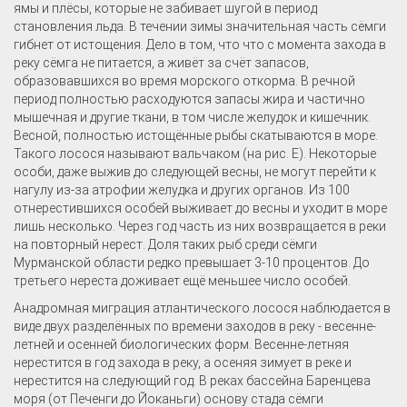
ямы и плёсы, которые не забивает шугой в период
становления льда. В течении зимы значительная часть сёмги
гибнет от истощения. Дело в том, что что с момента захода в
реку сёмга не питается, а живёт за счёт запасов,
образовавшихся во время морского откорма. В речной
период полностью расходуются запасы жира и частично
мышечная и другие ткани, в том числе желудок и кишечник.
Весной, полностью истощённые рыбы скатываются в море.
Такого лосося называют вальчаком (на рис. Е). Некоторые
особи, даже выжив до следующей весны, не могут перейти к
нагулу из-за атрофии желудка и других органов. Из 100
отнерестившихся особей выживает до весны и уходит в море
лишь несколько. Через год часть из них возвращается в реки
на повторный нерест. Доля таких рыб среди сёмги
Мурманской области редко превышает 3-10 процентов. До
третьего нереста доживает ещё меньшее число особей.
Анадромная миграция атлантического лосося наблюдается в
виде двух разделённых по времени заходов в реку - весенне-
летней и осенней биологических форм. Весенне-летняя
нерестится в год захода в реку, а осеняя зимует в реке и
нерестится на следующий год. В реках бассейна Баренцева
моря (от Печенги до Йоканьги) основу стада сёмги