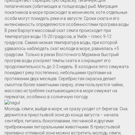
приобретают серебристую окраску, типичную для
пелагических (обитающих в толще воды) рыб. Миграция
покатников в море происходит в июне-июле, хотя отдельные
особи могут покидать реки и в августе. Сроки ската и его
интенсивность определяются особенностями прогрева воды.
В реке Варзуге массовый скат сёмги происходит при
температуре воды 15-20 градусов, в Умбе – плюс 9-12
градусов. Самая низкая температура воды, при которой
удавалось наблюдать скат молоди в море, равнялась +5
градусам. Только в реках Восточного Мурмана быстрый
прогрев воды ускоряет темпы ската и сокращает его
продолжительность до 2-3 недель. В холодное лето семужата
покидают реку постепенно, небольшими группами на
протяжении двух месяцев. Серебристая окраска делает
смолтов более заметными сверху, этим пользуются чайки,
массово истребляя скатывающихся в море семужат на
перекатах, особенно в солнечную погоду.
Молодь сёмги, выйдя в море, не сразу уходит от берегов. Она
держится в приустьевой зоне до конца августа – начала
сентября, питаясь бокоплавами, песчанкой и другими
прибрежными литоральными животными. В приустьевой
приливно-отливной зоне можно встретить молодь сёмги,