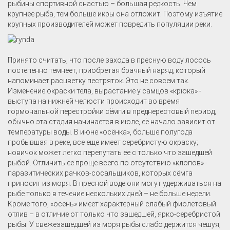
рыбины спортивной снастью – большая редкость. Чем
крупнее рыба, тем больше икры она отложит. Поэтому изъятие
крупных производителей может повредить популяции реки.
Принято считать, что после захода в пресную воду лосось
постепенно темнеет, приобретая брачный наряд, который
напоминает расцветку пестряток. Это не совсем так.
Изменение окраски тела, вырастание у самцов «крюка» -
выступа на нижней челюсти происходит во время
гормональной перестройки сёмги в преднерестовый период,
обычно эта стадия начинается в июле, её начало зависит от
температуры воды. В июне «осёнка», больше полугода
пробывшая в реке, все еще имеет серебристую окраску;
новичок может легко перепутать ее с только что зашедшей
рыбой. Отличить ее проще всего по отсутствию «клопов» -
паразитических рачков-сосальщиков, которых сёмга
приносит из моря. В пресной воде они могут удерживаться на
рыбе только в течение нескольких дней – не больше недели.
Кроме того, «осень» имеет характерный слабый фиолетовый
отлив – в отличие от только что зашедшей, ярко-серебристой
рыбы. У свежезашедшей из моря рыбы слабо держится чешуя,