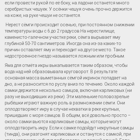
если провести рукой по её боку, на ладони останется много
серебристых чешуек. У осёнки чешуя очень прочно держится
на коже, на руке чешуи не останется.
Нерест сёмги происходит осенью, при постоянном снижении
температуры воды с 6 до 2 градусов.На нерестилище,
каменисто-галечном участке реки, сёмга вырывает яму
глубиной 50-70 сантиметров. Иногда она из-за каких-то
причин оставляет яму и переходит на другое место. Такое
недостроенное гнездо называется ложным или пробным.
Яма для отмёта икры выкапывается таким образом, чтобы
вода над ней образовывала круговорот. В результате
основная масса выметанных сёмгой икринок попадает на
дно, а не разносится по руслу вниз по течению. Около каждой
самки держится несколько самцов, включая карликовых (ни
разу не выходивших из реки). Эти маленькие половозрелые
рыбёшки играют важную роль в размножении сёмги. Они
оплодотворяют икру в случае нехватки в реке крупных,
пришедших с моря самцов. В общем, всё довольно просто –
около самки вьются карликовые самцы, которые могут
оплодотворить икру. Если к самке подойдут некрупные самцы
(тинда), они разгонят карликовых и останутся с самкой, при