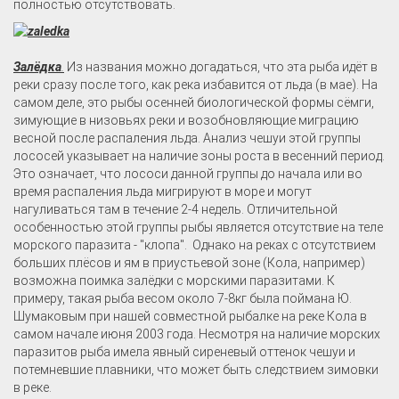
полностью отсутствовать.
Залёдка
.
Из названия можно догадаться, что эта рыба идёт в
реки сразу после того, как река избавится от льда (в мае). На
самом деле, это рыбы осенней биологической формы сёмги,
зимующие в низовьях реки и возобновляющие миграцию
весной после распаления льда. Анализ чешуи этой группы
лососей указывает на наличие зоны роста в весенний период.
Это означает, что лососи данной группы до начала или во
время распаления льда мигрируют в море и могут
нагуливаться там в течение 2-4 недель. Отличительной
особенностью этой группы рыбы является отсутствие на теле
морского паразита - "клопа". Однако на реках с отсутствием
больших плёсов и ям в приустьевой зоне (Кола, например)
возможна поимка залёдки с морскими паразитами. К
примеру, такая рыба весом около 7-8кг была поймана Ю.
Шумаковым при нашей совместной рыбалке на реке Кола в
самом начале июня 2003 года. Несмотря на наличие морских
паразитов рыба имела явный сиреневый оттенок чешуи и
потемневшие плавники, что может быть следствием зимовки
в реке.