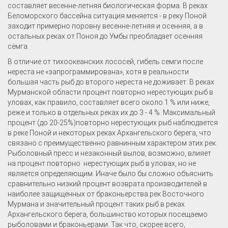
составляет весенне-летняя биологическая форма. В реках
Беломорского бассейна ситуация меняется - в реку Поной
заходит примерно поровну весенне-летняя и осенняя, а в
остальных реках от Поноя до Умбы преобладает осенняя
сёмга.
В отличие от тихоокеанских лососей, гибель семги после
нереста не «запрограммирована», хотя в реальности
большая часть рыб до второго нереста не доживает. В реках
Мурманской области процент повторно нерестующих рыб в
уловах, как правило, составляет всего около 1 % или ниже,
реже и только в отдельных реках их до 3 - 4 %. Максимальный
процент (до 20-25%)повторно нерестующих рыб наблюдается
в реке Поной и некоторых реках Архангельского берега, что
связано с преимущественно равнинным характером этих рек.
Рыболовный пресс и незаконный вылов, возможно, влияет
на процент повторно нерестующих рыб в уловах, но не
является определяющим. Иначе было бы сложно объяснить
сравнительно низкий процент возврата производителей в
наиболее защищённых от браконьерства рек Восточного
Мурмана и значительный процент таких рыб в реках
Архангельского берега, большинство которых посещаемо
рыболовами и браконьерами. Так что, скорее всего,