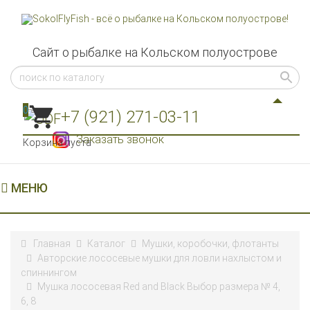
Сайт о рыбалке на Кольском полуострове
0
+7 (921) 271-03-11
Заказать звонок
Корзина пуста
МЕНЮ
Главная
Каталог
Мушки, коробочки, флотанты
Авторские лососевые мушки для ловли нахлыстом и
спиннингом
Мушка лососевая Red and Black Выбор размера № 4,
6, 8